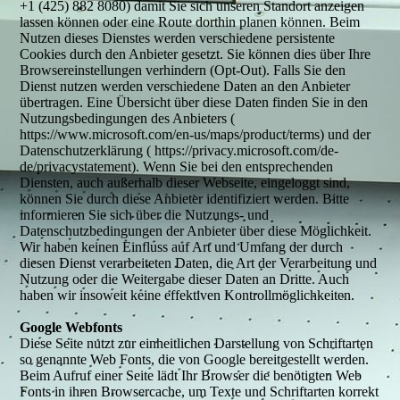
+1 (425) 882 8080) damit Sie sich unseren Standort anzeigen
lassen können oder eine Route dorthin planen können. Beim
Nutzen dieses Dienstes werden verschiedene persistente
Cookies durch den Anbieter gesetzt. Sie können dies über Ihre
Browsereinstellungen verhindern (Opt-Out). Falls Sie den
Dienst nutzen werden verschiedene Daten an den Anbieter
übertragen. Eine Übersicht über diese Daten finden Sie in den
Nutzungsbedingungen des Anbieters (
https://www.microsoft.com/en-us/maps/product/terms) und der
Datenschutzerklärung ( https://privacy.microsoft.com/de-
de/privacystatement). Wenn Sie bei den entsprechenden
Diensten, auch außerhalb dieser Webseite, eingeloggt sind,
können Sie durch diese Anbieter identifiziert werden. Bitte
informieren Sie sich über die Nutzungs- und
Datenschutzbedingungen der Anbieter über diese Möglichkeit.
Wir haben keinen Einfluss auf Art und Umfang der durch
diesen Dienst verarbeiteten Daten, die Art der Verarbeitung und
Nutzung oder die Weitergabe dieser Daten an Dritte. Auch
haben wir insoweit keine effektiven Kontrollmöglichkeiten.
Google Webfonts
Diese Seite nutzt zur einheitlichen Darstellung von Schriftarten
so genannte Web Fonts, die von Google bereitgestellt werden.
Beim Aufruf einer Seite lädt Ihr Browser die benötigten Web
Fonts in ihren Browsercache, um Texte und Schriftarten korrekt