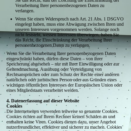
Sie das Recht, statt der Löschung die Einschränkung der
Verarbeitung Ihrer personenbezogenen Daten zu
verlangen.
Wenn Sie einen Widerspruch nach Art. 21 Abs. 1 DSGVO
eingelegt haben, muss eine Abwägung zwischen Ihren und
unseren Interessen vorgenommen werden. Solange noch
nicht feststeht, wessen Interessen überwiegen, haben Sie
das Recht, die Einschränkung der Verarbeitung Ihrer
personenbezogenen Daten zu verlangen.
Wenn Sie die Verarbeitung Ihrer personenbezogenen Daten
eingeschränkt haben, dürfen diese Daten – von ihrer
Speicherung abgesehen – nur mit Ihrer Einwilligung oder zur
Geltendmachung, Ausübung oder Verteidigung von
Rechtsansprüchen oder zum Schutz der Rechte einer anderen
natürlichen oder juristischen Person oder aus Gründen eines
wichtigen öffentlichen Interesses der Europäischen Union oder
eines Mitgliedstaats verarbeitet werden.
4. Datenerfassung auf dieser Website
Cookies
Die Internetseiten verwenden teilweise so genannte Cookies.
Cookies richten auf Ihrem Rechner keinen Schaden an und
enthalten keine Viren. Cookies dienen dazu, unser Angebot
nutzerfreundlicher, effektiver und sicherer zu machen. Cookies