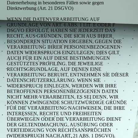
Datenerhebung in besonderen Fällen sowie gegen
Direktwerbung (Art. 21 DSGVO)
WENN DIE DATENVERARBEITUNG AUF
GRUNDLAGE VON ART. 6 ABS. 1 LIT. E ODER F
DSGVO ERFOLGT, HABEN SIE JEDERZEIT DAS
RECHT, AUS GRÜNDEN, DIE SICH AUS IHRER
BESONDEREN SITUATION ERGEBEN, GEGEN DIE
VERARBEITUNG IHRER PERSONENBEZOGENEN
DATEN WIDERSPRUCH EINZULEGEN; DIES GILT
AUCH FÜR EIN AUF DIESE BESTIMMUNGEN
GESTÜTZTES PROFILING. DIE JEWEILIGE
RECHTSGRUNDLAGE, AUF DENEN EINE
VERARBEITUNG BERUHT, ENTNEHMEN SIE DIESER
DATENSCHUTZERKLÄRUNG. WENN SIE
WIDERSPRUCH EINLEGEN, WERDEN WIR IHRE
BETROFFENEN PERSONENBEZOGENEN DATEN
NICHT MEHR VERARBEITEN, ES SEI DENN, WIR
KÖNNEN ZWINGENDE SCHUTZWÜRDIGE GRÜNDE
FÜR DIE VERARBEITUNG NACHWEISEN, DIE IHRE
INTERESSEN, RECHTE UND FREIHEITEN
ÜBERWIEGEN ODER DIE VERARBEITUNG DIENT
DER GELTENDMACHUNG, AUSÜBUNG ODER
VERTEIDIGUNG VON RECHTSANSPRÜCHEN
(WIDERSPRUCH NACH ART. 21 ABS. 1 DSGVO).