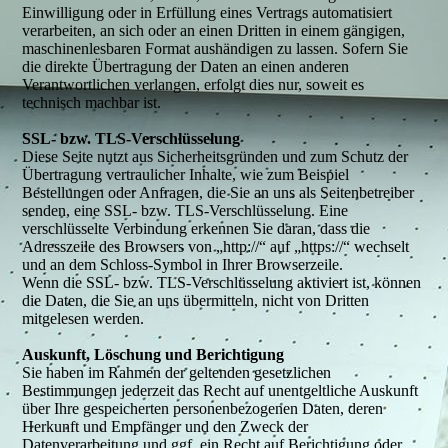
Einwilligung oder in Erfüllung eines Vertrags automatisiert
verarbeiten, an sich oder an einen Dritten in einem gängigen,
maschinenlesbaren Format aushändigen zu lassen. Sofern Sie
die direkte Übertragung der Daten an einen anderen
Verantwortlichen verlangen, erfolgt dies nur, soweit es
technisch machbar ist.
SSL- bzw. TLS-Verschlüsselung
Diese Seite nutzt aus Sicherheitsgründen und zum Schutz der
Übertragung vertraulicher Inhalte, wie zum Beispiel
Bestellungen oder Anfragen, die Sie an uns als Seitenbetreiber
senden, eine SSL- bzw. TLS-Verschlüsselung. Eine
verschlüsselte Verbindung erkennen Sie daran, dass die
Adresszeile des Browsers von „http://“ auf „https://“ wechselt
und an dem Schloss-Symbol in Ihrer Browserzeile.
Wenn die SSL- bzw. TLS-Verschlüsselung aktiviert ist, können
die Daten, die Sie an uns übermitteln, nicht von Dritten
mitgelesen werden.
Auskunft, Löschung und Berichtigung
Sie haben im Rahmen der geltenden gesetzlichen
Bestimmungen jederzeit das Recht auf unentgeltliche Auskunft
über Ihre gespeicherten personenbezogenen Daten, deren
Herkunft und Empfänger und den Zweck der
Datenverarbeitung und ggf. ein Recht auf Berichtigung oder