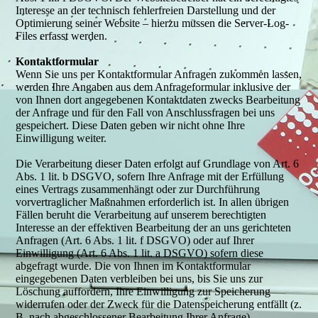
Interesse an der technisch fehlerfreien Darstellung und der
Optimierung seiner Website – hierzu müssen die Server-Log-
Files erfasst werden.
Kontaktformular
Wenn Sie uns per Kontaktformular Anfragen zukommen lassen,
werden Ihre Angaben aus dem Anfrageformular inklusive der
von Ihnen dort angegebenen Kontaktdaten zwecks Bearbeitung
der Anfrage und für den Fall von Anschlussfragen bei uns
gespeichert. Diese Daten geben wir nicht ohne Ihre
Einwilligung weiter.
Die Verarbeitung dieser Daten erfolgt auf Grundlage von Art. 6
Abs. 1 lit. b DSGVO, sofern Ihre Anfrage mit der Erfüllung
eines Vertrags zusammenhängt oder zur Durchführung
vorvertraglicher Maßnahmen erforderlich ist. In allen übrigen
Fällen beruht die Verarbeitung auf unserem berechtigten
Interesse an der effektiven Bearbeitung der an uns gerichteten
Anfragen (Art. 6 Abs. 1 lit. f DSGVO) oder auf Ihrer
Einwilligung (Art. 6 Abs. 1 lit. a DSGVO) sofern diese
abgefragt wurde. Die von Ihnen im Kontaktformular
eingegebenen Daten verbleiben bei uns, bis Sie uns zur
Löschung auffordern, Ihre Einwilligung zur Speicherung
widerrufen oder der Zweck für die Datenspeicherung entfällt (z.
B. nach abgeschlossener Bearbeitung Ihrer Anfrage).