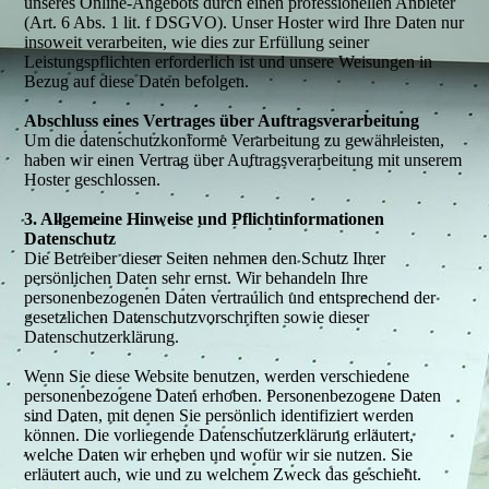
unseres Online-Angebots durch einen professionellen Anbieter
(Art. 6 Abs. 1 lit. f DSGVO). Unser Hoster wird Ihre Daten nur
insoweit verarbeiten, wie dies zur Erfüllung seiner
Leistungspflichten erforderlich ist und unsere Weisungen in
Bezug auf diese Daten befolgen.
Abschluss eines Vertrages über Auftragsverarbeitung
Um die datenschutzkonforme Verarbeitung zu gewährleisten,
haben wir einen Vertrag über Auftragsverarbeitung mit unserem
Hoster geschlossen.
3. Allgemeine Hinweise und Pflichtinformationen
Datenschutz
Die Betreiber dieser Seiten nehmen den Schutz Ihrer
persönlichen Daten sehr ernst. Wir behandeln Ihre
personenbezogenen Daten vertraulich und entsprechend der
gesetzlichen Datenschutzvorschriften sowie dieser
Datenschutzerklärung.
Wenn Sie diese Website benutzen, werden verschiedene
personenbezogene Daten erhoben. Personenbezogene Daten
sind Daten, mit denen Sie persönlich identifiziert werden
können. Die vorliegende Datenschutzerklärung erläutert,
welche Daten wir erheben und wofür wir sie nutzen. Sie
erläutert auch, wie und zu welchem Zweck das geschieht.