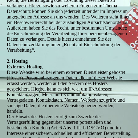
Recht, die Berichtigung oder Löschung dieser Daten zu
verlangen. Hierzu sowie zu weiteren Fragen zum Thema
Datenschutz können Sie sich jederzeit unter der im Impressum
angegebenen Adresse an uns wenden. Des Weiteren steht Ihnen
ein Beschwerderecht bei der zuständigen Aufsichtsbehörde zu.
Außerdem haben Sie das Recht, unter bestimmten Umständen
die Einschränkung der Verarbeitung Ihrer personenbezogenen
Daten zu verlangen. Details hierzu entnehmen Sie der
Datenschutzerklärung unter „Recht auf Einschränkung der
Verarbeitung“.
2. Hosting
Externes Hosting
Diese Website wird bei einem externen Dienstleister gehostet
(Hoster). Personenbezogenen Daten, die auf dieser Website
erfasst werden, werden auf den Servern des Hosters
gespeichert. Hierbei kann es sich v. a. um IP-Adressen,
Kontaktanfragen, Meta- und Kommunikationsdaten,
Vertragsdaten, Kontaktdaten, Namen, Webseitenzugriffe und
sonstige Daten, die über eine Website generiert werden,
handeln.
Der Einsatz des Hosters erfolgt zum Zwecke der
Vertragserfüllung gegenüber unseren potenziellen und
bestehenden Kunden (Art. 6 Abs. 1 lit. b DSGVO) und im
Interesse einer sicheren, schnellen und effizienten Bereitstellung