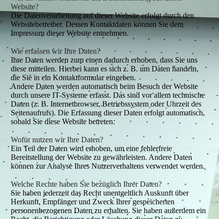
Website?
Die Datenverarbeitung auf dieser Website erfolgt durch den
Websitebetreiber. Dessen Kontaktdaten können Sie dem
Impressum dieser Website entnehmen.
Wie erfassen wir Ihre Daten?
Ihre Daten werden zum einen dadurch erhoben, dass Sie uns
diese mitteilen. Hierbei kann es sich z. B. um Daten handeln,
die Sie in ein Kontaktformular eingeben.
Andere Daten werden automatisch beim Besuch der Website
durch unsere IT-Systeme erfasst. Das sind vor allem technische
Daten (z. B. Internetbrowser, Betriebssystem oder Uhrzeit des
Seitenaufrufs). Die Erfassung dieser Daten erfolgt automatisch,
sobald Sie diese Website betreten.
Wofür nutzen wir Ihre Daten?
Ein Teil der Daten wird erhoben, um eine fehlerfreie
Bereitstellung der Website zu gewährleisten. Andere Daten
können zur Analyse Ihres Nutzerverhaltens verwendet werden.
Welche Rechte haben Sie bezüglich Ihrer Daten?
Sie haben jederzeit das Recht unentgeltlich Auskunft über
Herkunft, Empfänger und Zweck Ihrer gespeicherten
personenbezogenen Daten zu erhalten. Sie haben außerdem ein