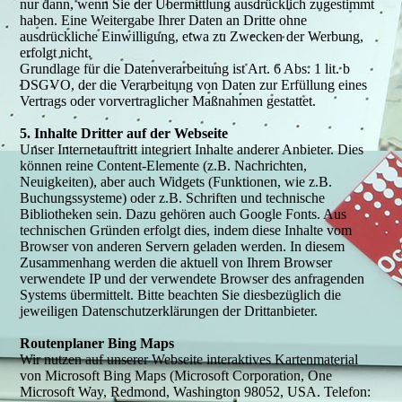
nur dann, wenn Sie der Übermittlung ausdrücklich zugestimmt
haben. Eine Weitergabe Ihrer Daten an Dritte ohne
ausdrückliche Einwilligung, etwa zu Zwecken der Werbung,
erfolgt nicht.
Grundlage für die Datenverarbeitung ist Art. 6 Abs. 1 lit. b
DSGVO, der die Verarbeitung von Daten zur Erfüllung eines
Vertrags oder vorvertraglicher Maßnahmen gestattet.
5. Inhalte Dritter auf der Webseite
Unser Internetauftritt integriert Inhalte anderer Anbieter. Dies
können reine Content-Elemente (z.B. Nachrichten,
Neuigkeiten), aber auch Widgets (Funktionen, wie z.B.
Buchungssysteme) oder z.B. Schriften und technische
Bibliotheken sein. Dazu gehören auch Google Fonts. Aus
technischen Gründen erfolgt dies, indem diese Inhalte vom
Browser von anderen Servern geladen werden. In diesem
Zusammenhang werden die aktuell von Ihrem Browser
verwendete IP und der verwendete Browser des anfragenden
Systems übermittelt. Bitte beachten Sie diesbezüglich die
jeweiligen Datenschutzerklärungen der Drittanbieter.
Routenplaner Bing Maps
Wir nutzen auf unserer Webseite interaktives Kartenmaterial
von Microsoft Bing Maps (Microsoft Corporation, One
Microsoft Way, Redmond, Washington 98052, USA. Telefon: