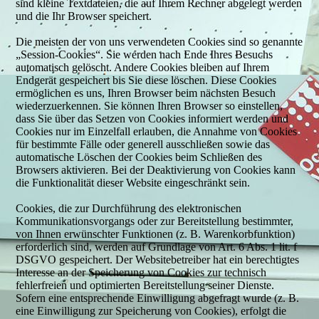
sind kleine Textdateien, die auf Ihrem Rechner abgelegt werden
und die Ihr Browser speichert.
Die meisten der von uns verwendeten Cookies sind so genannte
„Session-Cookies“. Sie werden nach Ende Ihres Besuchs
automatisch gelöscht. Andere Cookies bleiben auf Ihrem
Endgerät gespeichert bis Sie diese löschen. Diese Cookies
ermöglichen es uns, Ihren Browser beim nächsten Besuch
wiederzuerkennen. Sie können Ihren Browser so einstellen,
dass Sie über das Setzen von Cookies informiert werden und
Cookies nur im Einzelfall erlauben, die Annahme von Cookies
für bestimmte Fälle oder generell ausschließen sowie das
automatische Löschen der Cookies beim Schließen des
Browsers aktivieren. Bei der Deaktivierung von Cookies kann
die Funktionalität dieser Website eingeschränkt sein.
Cookies, die zur Durchführung des elektronischen
Kommunikationsvorgangs oder zur Bereitstellung bestimmter,
von Ihnen erwünschter Funktionen (z. B. Warenkorbfunktion)
erforderlich sind, werden auf Grundlage von Art. 6 Abs. 1 lit. f
DSGVO gespeichert. Der Websitebetreiber hat ein berechtigtes
Interesse an der Speicherung von Cookies zur technisch
fehlerfreien und optimierten Bereitstellung seiner Dienste.
Sofern eine entsprechende Einwilligung abgefragt wurde (z. B.
eine Einwilligung zur Speicherung von Cookies), erfolgt die