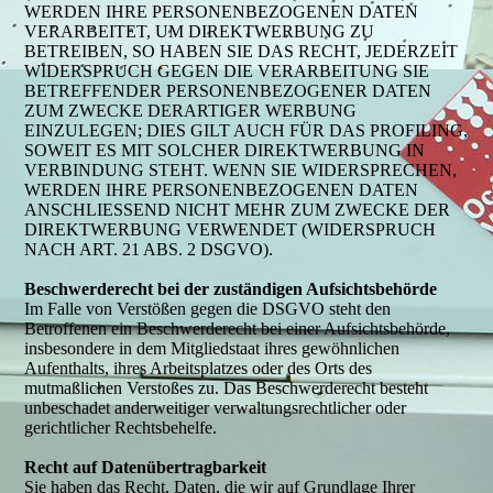
WERDEN IHRE PERSONENBEZOGENEN DATEN
VERARBEITET, UM DIREKTWERBUNG ZU
BETREIBEN, SO HABEN SIE DAS RECHT, JEDERZEIT
WIDERSPRUCH GEGEN DIE VERARBEITUNG SIE
BETREFFENDER PERSONENBEZOGENER DATEN
ZUM ZWECKE DERARTIGER WERBUNG
EINZULEGEN; DIES GILT AUCH FÜR DAS PROFILING,
SOWEIT ES MIT SOLCHER DIREKTWERBUNG IN
VERBINDUNG STEHT. WENN SIE WIDERSPRECHEN,
WERDEN IHRE PERSONENBEZOGENEN DATEN
ANSCHLIESSEND NICHT MEHR ZUM ZWECKE DER
DIREKTWERBUNG VERWENDET (WIDERSPRUCH
NACH ART. 21 ABS. 2 DSGVO).
Beschwerderecht bei der zuständigen Aufsichtsbehörde
Im Falle von Verstößen gegen die DSGVO steht den
Betroffenen ein Beschwerderecht bei einer Aufsichtsbehörde,
insbesondere in dem Mitgliedstaat ihres gewöhnlichen
Aufenthalts, ihres Arbeitsplatzes oder des Orts des
mutmaßlichen Verstoßes zu. Das Beschwerderecht besteht
unbeschadet anderweitiger verwaltungsrechtlicher oder
gerichtlicher Rechtsbehelfe.
Recht auf Datenübertragbarkeit
Sie haben das Recht, Daten, die wir auf Grundlage Ihrer