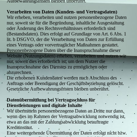
Aufbewahrungsfristen bleiben unberührt.
Verarbeiten von Daten (Kunden- und Vertragsdaten)
Wir erheben, verarbeiten und nutzen personenbezogene Daten
nur, soweit sie für die Begründung, inhaltliche Ausgestaltung
oder Änderung des Rechtsverhältnisses erforderlich sind
(Bestandsdaten). Dies erfolgt auf Grundlage von Art. 6 Abs. 1
lit. b DSGVO, der die Verarbeitung von Daten zur Erfüllung
eines Vertrags oder vorvertraglicher Maßnahmen gestattet.
Personenbezogene Daten über die Inanspruchnahme dieser
Website (Nutzungsdaten) erheben, verarbeiten und nutzen wir
nur, soweit dies erforderlich ist, um dem Nutzer die
Inanspruchnahme des Dienstes zu ermöglichen oder
abzurechnen.
Die erhobenen Kundendaten werden nach Abschluss des
Auftrags oder Beendigung der Geschäftsbeziehung gelöscht.
Gesetzliche Aufbewahrungsfristen bleiben unberührt.
Datenübermittlung bei Vertragsschluss für
Dienstleistungen und digitale Inhalte
Wir übermitteln personenbezogene Daten an Dritte nur dann,
wenn dies im Rahmen der Vertragsabwicklung notwendig ist,
etwa an das mit der Zahlungsabwicklung beauftragte
Kreditinstitut.
Eine weitergehende Übermittlung der Daten erfolgt nicht bzw.