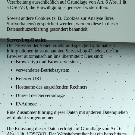
Verarbeitung ausschließlich auf Grundlage von Art. 6 Abs. 1 lit.
a DSGVO; die Einwilligung ist jederzeit widerrufbar.
Soweit andere Cookies (z. B. Cookies zur Analyse Ihres
Surfverhaltens) gespeichert werden, werden diese in dieser
Datenschutzerklärung gesondert behandelt.
Server-Log-Dateien
Der Provider der Seiten erhebt und speichert automatisch
Informationen in so genannten Server-Log-Dateien, die Ihr
Browser automatisch an uns übermittelt. Dies sind:
Browsertyp und Browserversion
verwendetes Betriebssystem
Referrer URL
Hostname des zugreifenden Rechners
Uhrzeit der Serveranfrage
IP-Adresse
Eine Zusammenführung dieser Daten mit anderen Datenquellen
wird nicht vorgenommen.
Die Erfassung dieser Daten erfolgt auf Grundlage von Art. 6
Abs. 1 lit. f DSGVO. Der Websitebetreiber hat ein berechtigtes